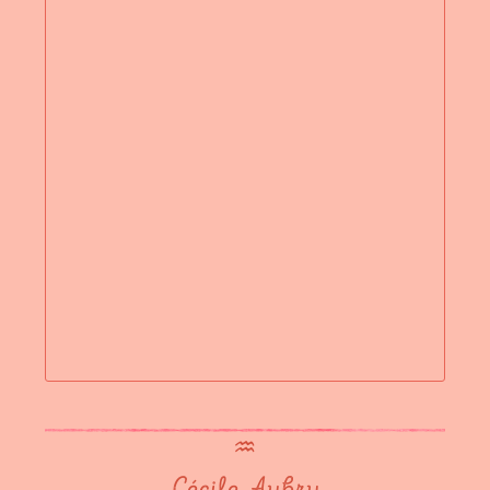
♒︎
Cécile Aubry