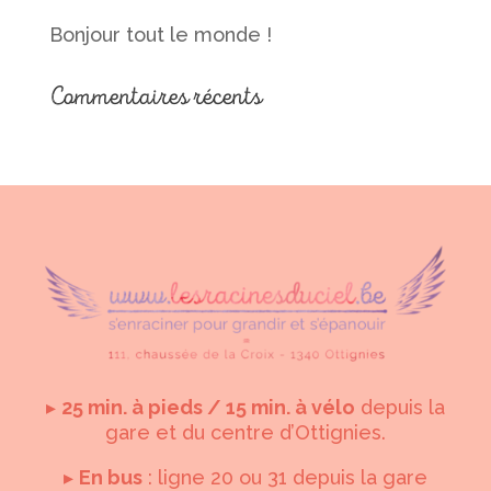
Bonjour tout le monde !
Commentaires récents
▸
25 min. à pieds / 15 min. à vélo
depuis la
gare et du centre d’Ottignies.
▸
En bus
: ligne 20 ou 31 depuis la gare