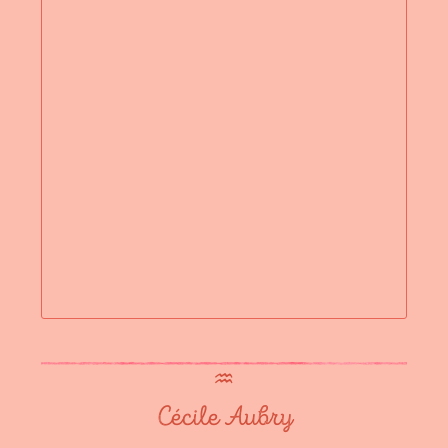
♒︎
Cécile Aubry