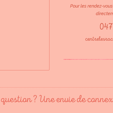
Pour les rendez-vous 
directem
047
centrelesra
question ? Une envie de connex