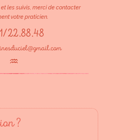
et les suivis, merci de contacter
ent votre praticien.
1/22.88.48
cinesduciel@gmail.com
♒︎
ion ?