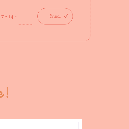
Envoi
=
7 + 14
 !