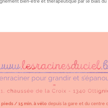
gnement bien-être et thérapeutique par le biais du
à pieds / 15 min. à vélo
depuis la gare et du centre d