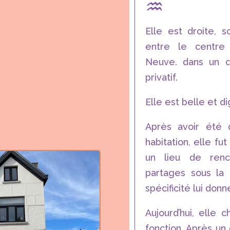
♒︎
Elle est droite, s
entre le centre 
Neuve. dans un q
privatif.
Elle est belle et di
Après avoir été 
habitation, elle fu
un lieu de renc
partages sous la
spécificité lui donn
Aujourd’hui, elle 
fonction. Après un