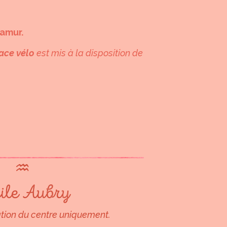
Namur.
ace vélo
est mis à la disposition de
♒︎
ile Aubry
ation du centre uniquement.