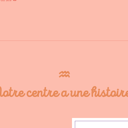
♒︎
otre centre a une histoire