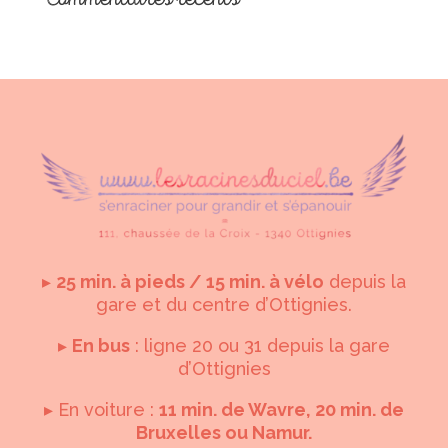
▸
25 min. à pieds / 15 min. à vélo
depuis la
gare et du centre d’Ottignies.
▸
En bus
: ligne 20 ou 31 depuis la gare
d’Ottignies
▸ En voiture :
11 min. de Wavre, 20 min. de
Bruxelles ou Namur.