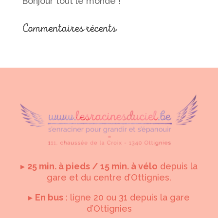
Bonjour tout le monde !
Commentaires récents
▸
25 min. à pieds / 15 min. à vélo
depuis la
gare et du centre d’Ottignies.
▸
En bus
: ligne 20 ou 31 depuis la gare
d’Ottignies