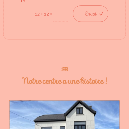
Envoi
=
12 + 12
♒︎
Notre centre a une histoire !