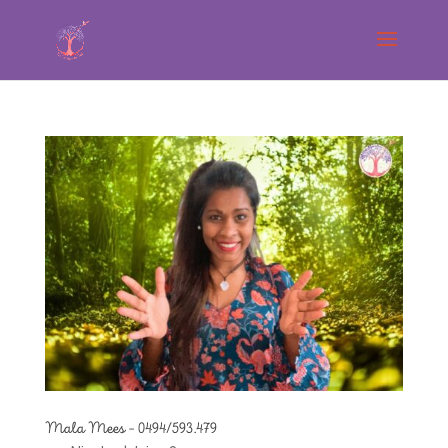
Mala Mees – 0494/593.479