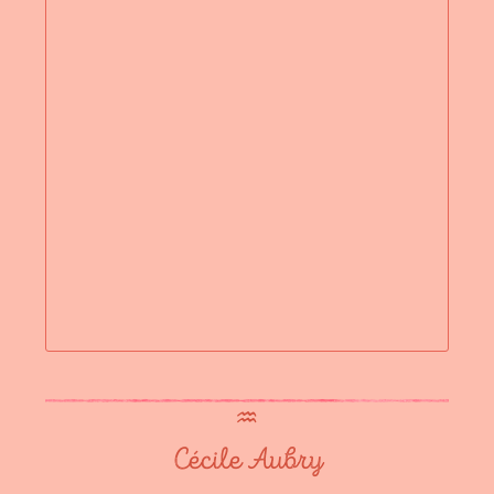
♒︎
Cécile Aubry