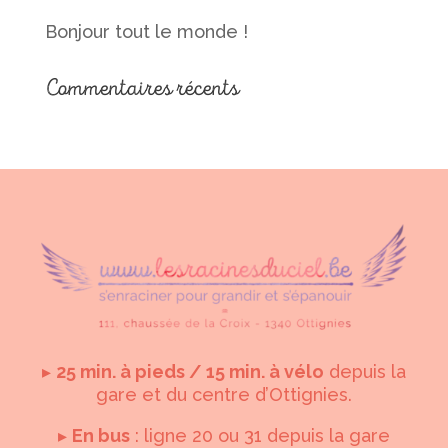
Bonjour tout le monde !
Commentaires récents
▸
25 min. à pieds / 15 min. à vélo
depuis la
gare et du centre d’Ottignies.
▸
En bus
: ligne 20 ou 31 depuis la gare