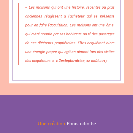
« Les maisons qui ont une histoire, récentes ou plus
anciennes réagissent à l’acheteur qui se présente
pour en faire l’acquisition. Les maisons ont une âme,
qui a été nourrie par ses habitants au fil des passages
de ses différents propriétaires. Elles acquièrent alors
une énergie propre qui agit en aimant lors des visites
des acquéreurs. »
▸
Zesteploratrice, 12 août 2017
Une création
Ponistudio.be