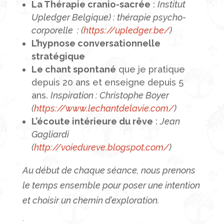
La Thérapie cranio-sacrée
:
Institut
Upledger Belgique) : thérapie psycho-
corporelle
: (
https://upledger.be/
)
L’hypnose conversationnelle
stratégique
Le chant spontané
que je pratique
depuis 20 ans et enseigne depuis 5
ans.
Inspiration : Christophe Boyer
(
https://www.lechantdelavie.com/
)
L’écoute intérieure du rêve
:
Jean
Gagliardi
(
http://voiedureve.blogspot.com/
)
Au début de chaque séance, nous prenons
le temps ensemble pour poser une intention
et choisir un chemin d’exploration.
·